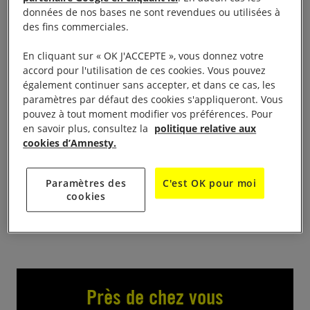
Vente de livres d’occasion enfants et adultes :
données de nos bases ne sont revendues ou utilisées à
romans, documents, policiers, etc… Les livres sont
des fins commerciales.
récoltés toute l’année (dons) puis triés par thèmes,
En cliquant sur « OK J'ACCEPTE », vous donnez votre
genres… Le produit de cette vente nous permet de
accord pour l'utilisation de ces cookies. Vous pouvez
financer les actions du groupe. Samedi de 14h à
également continuer sans accepter, et dans ce cas, les
19h, dimanche, de 10 h à 18 h, salle des fêtes,
paramètres par défaut des cookies s'appliqueront. Vous
pouvez à tout moment modifier vos préférences. Pour
place de l’Hôtel de Ville.
en savoir plus, consultez la
politique relative aux
cookies d’Amnesty.
Contact :
Paramètres des
C'est OK pour moi
cookies
amnesty.villefontaine@gmail.com
Près de chez vous