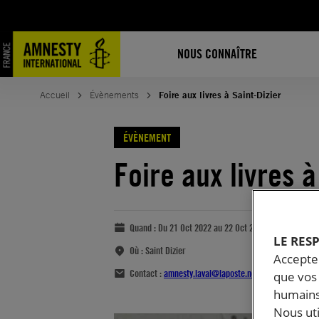
NOUS CONNAÎTRE
Accueil
Évènements
Foire aux livres à Saint-Dizier
ÉVÈNEMENT
Foire aux livres à
Quand :
Du 21 Oct 2022 au 22 Oct 2022
LE RES
Où :
Saint Dizier
Accepter
Contact :
amnesty.laval@laposte.net
que vos 
humains
Nous ut