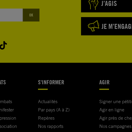
J’AGIS
OK
JE M’ENGAG
ATS
S'INFORMER
AGIR
ombats
Actualités
Signer une pétit
nifester
Par pays (A à Z)
Agir en ligne
xpression
Repères
Agir près de che
sociation
Nos rapports
Nos campagnes