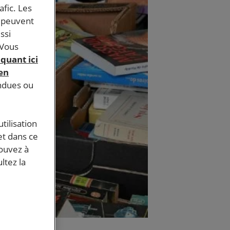
afic. Les
s peuvent
ssi
 Vous
iquant ici
 en
endues ou
tilisation
et dans ce
pouvez à
ltez la