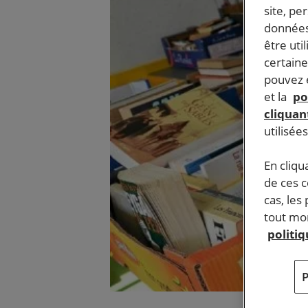
site, pe
données
être uti
certaine
pouvez e
et la
po
cliquant
utilisée
En cliqu
de ces 
cas, les
tout mom
politi