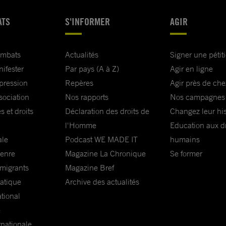
ATS
S'INFORMER
AGIR
ombats
Actualités
Signer une pétit
nifester
Par pays (A à Z)
Agir en ligne
xpression
Repères
Agir près de che
sociation
Nos rapports
Nos campagnes
s et droits
Déclaration des droits de
Changez leur his
l'Homme
Education aux dr
ale
Podcast WE MADE IT
humains
genre
Magazine La Chronique
Se former
 migrants
Magazine Bref
matique
Archive des actualités
ational
e
rnationale