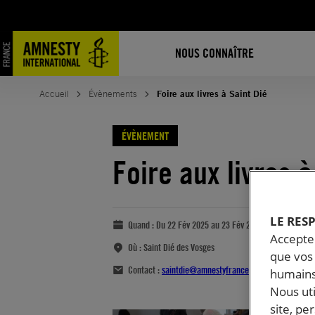
NOUS CONNAÎTRE
Accueil
Évènements
Foire aux livres à Saint Dié
ÉVÈNEMENT
Foire aux livres à
LE RES
Quand :
Du 22 Fév 2025 au 23 Fév 2025
Accepter
Où :
Saint Dié des Vosges
que vos 
Contact :
saintdie@amnestyfrance.fr
humains
Nous ut
site, pe