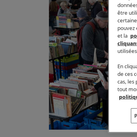
données
être uti
certaine
pouvez e
et la
po
cliquant
utilisée
En cliqu
de ces 
cas, les
tout mom
politi