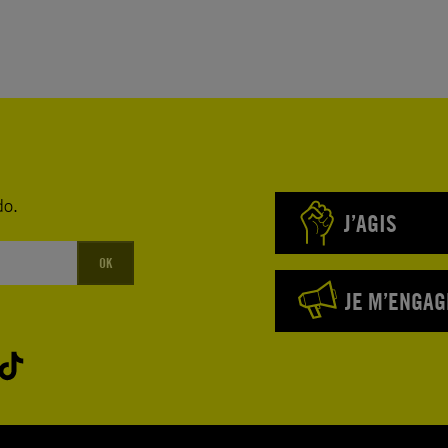
do.
J’AGIS
OK
JE M’ENGAG