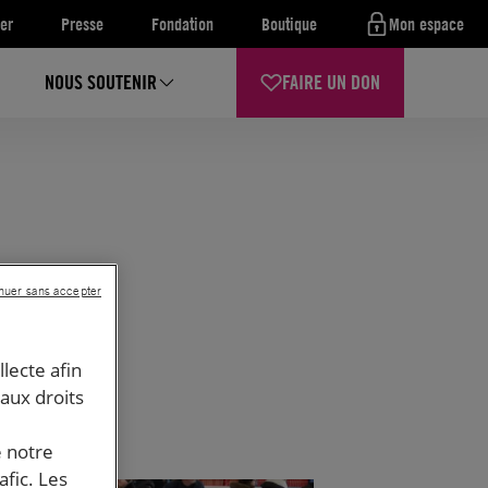
er
Presse
Fondation
Boutique
Mon espace
NOUS SOUTENIR
FAIRE UN DON
nuer sans accepter
llecte afin
 aux droits
e notre
afic. Les