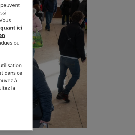
s peuvent
ssi
 Vous
iquant ici
 en
endues ou
tilisation
et dans ce
pouvez à
ltez la