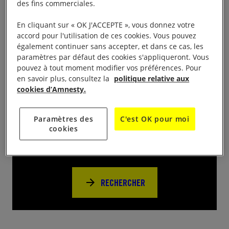
des fins commerciales.
place de la Basse Vieille Tour à Rouen Vente de
livres, CD, DVD Vinyl d’occasion à des prix modérés.
En cliquant sur « OK J'ACCEPTE », vous donnez votre
Stand militant
accord pour l'utilisation de ces cookies. Vous pouvez
également continuer sans accepter, et dans ce cas, les
paramètres par défaut des cookies s'appliqueront. Vous
pouvez à tout moment modifier vos préférences. Pour
en savoir plus, consultez la
politique relative aux
cookies d’Amnesty.
Près de chez vous
Paramètres des
C'est OK pour moi
cookies
Trouvez d’autres événements pour agir
avec nous
RECHERCHER