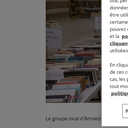
site, pe
données
être uti
certaine
pouvez e
et la
po
cliquant
utilisée
En cliqu
de ces 
cas, les
tout mom
politi
Le groupe local d’Amnesty International