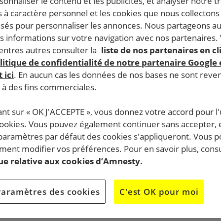
rsonnaliser le contenu et les publicités, et analyser notre tr
 à caractère personnel et les cookies que nous collecton
lisés pour personnaliser les annonces. Nous partageons au
s informations sur votre navigation avec nos partenaires.
ntres autres consulter la
liste de nos partenaires en cl
litique de confidentialité de notre partenaire Google
 ici
. En aucun cas les données de nos bases ne sont rev
s à des fins commerciales.
ant sur « OK J'ACCEPTE », vous donnez votre accord pour l'u
cookies. Vous pouvez également continuer sans accepter, 
 paramètres par défaut des cookies s'appliqueront. Vous 
ent modifier vos préférences. Pour en savoir plus, consu
que relative aux cookies d’Amnesty.
Paramètres des cookies
C'est OK pour moi
 vous invite à sa foire aux livres