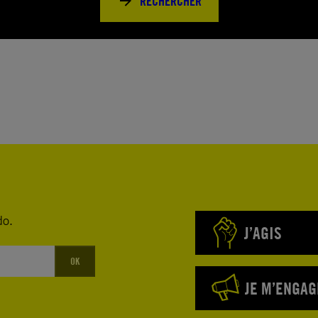
RECHERCHER
do.
J’AGIS
OK
JE M’ENGAG