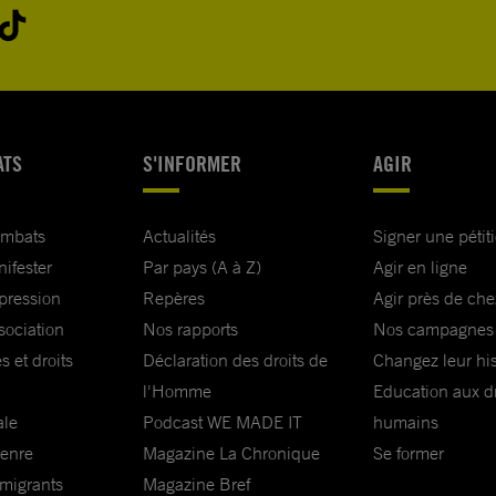
ATS
S'INFORMER
AGIR
ombats
Actualités
Signer une pétit
nifester
Par pays (A à Z)
Agir en ligne
xpression
Repères
Agir près de che
sociation
Nos rapports
Nos campagnes
s et droits
Déclaration des droits de
Changez leur his
l'Homme
Education aux dr
ale
Podcast WE MADE IT
humains
genre
Magazine La Chronique
Se former
 migrants
Magazine Bref