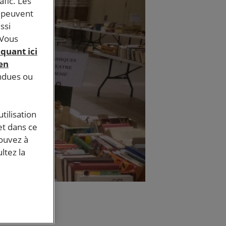
afic. Les
s peuvent
ssi
 Vous
iquant ici
 en
endues ou
tilisation
et dans ce
pouvez à
ltez la