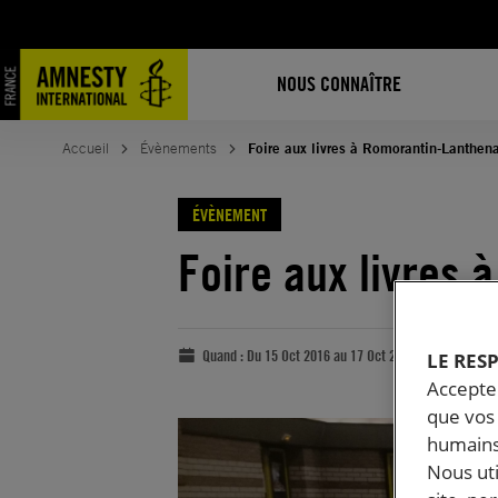
NOUS CONNAÎTRE
Accueil
Évènements
Foire aux livres à Romorantin-Lanthen
ÉVÈNEMENT
Foire aux livres
Quand :
Du 15 Oct 2016 au 17 Oct 2016
LE RES
Accepter
que vos 
humains
Nous ut