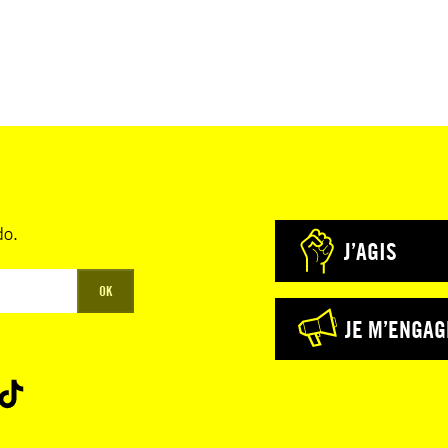
do.
J’AGIS
OK
JE M’ENGAG