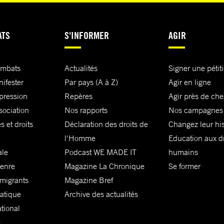
ATS
S'INFORMER
AGIR
ombats
Actualités
Signer une pétit
nifester
Par pays (A à Z)
Agir en ligne
xpression
Repères
Agir près de che
sociation
Nos rapports
Nos campagnes
s et droits
Déclaration des droits de
Changez leur his
l'Homme
Education aux dr
ale
Podcast WE MADE IT
humains
genre
Magazine La Chronique
Se former
 migrants
Magazine Bref
matique
Archive des actualités
ational
e