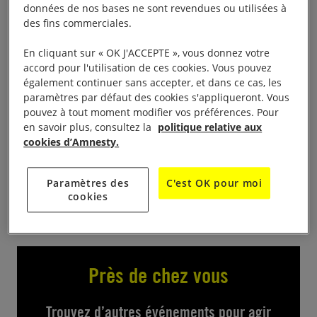
Vente de livres
données de nos bases ne sont revendues ou utilisées à
des fins commerciales.
samedi 28 de 10h à 18h et dimanche 29 de 10h30
En cliquant sur « OK J'ACCEPTE », vous donnez votre
à 13h30
accord pour l'utilisation de ces cookies. Vous pouvez
également continuer sans accepter, et dans ce cas, les
Le Grand Portique 18 rue Louis vignol 13600 La
paramètres par défaut des cookies s'appliqueront. Vous
pouvez à tout moment modifier vos préférences. Pour
Ciotat
en savoir plus, consultez la
politique relative aux
cookies d’Amnesty.
Venez faire le plein de lecture et vous informer sur
nos actions
Paramètres des
C'est OK pour moi
cookies
Près de chez vous
Trouvez d’autres événements pour agir