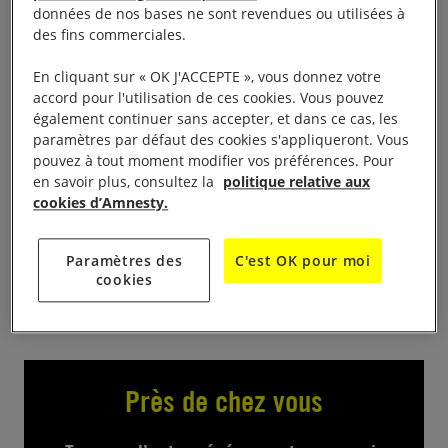
aux Livres les 15 (
) et 16 octobre (
de 15 à 19h
de 10
données de nos bases ne sont revendues ou utilisées à
). Vente au poids de milliers de livres
à 17h30
des fins commerciales.
(classés par thème et ordre alphabétique), au Café
En cliquant sur « OK J'ACCEPTE », vous donnez votre
culture, 122,avenue du Général de Gaulle.Sur
accord pour l'utilisation de ces cookies. Vous pouvez
place, possibilité de signatures de pétitions et autres
également continuer sans accepter, et dans ce cas, les
actions militantes selon l’actualité.
paramètres par défaut des cookies s'appliqueront. Vous
pouvez à tout moment modifier vos préférences. Pour
en savoir plus, consultez la
politique relative aux
Contact :
cookies d’Amnesty.
06 82 18 52 61
Paramètres des
C'est OK pour moi
cookies
Près de chez vous