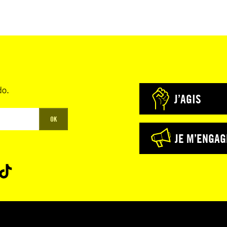
do.
J’AGIS
OK
JE M’ENGAG