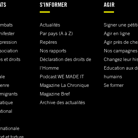
ATS
S'INFORMER
AGIR
ombats
Actualités
Signer une pétit
nifester
Par pays (A à Z)
Agir en ligne
xpression
Repères
Agir près de che
sociation
Nos rapports
Nos campagnes
s et droits
Déclaration des droits de
Changez leur his
l'Homme
Education aux dr
ale
Podcast WE MADE IT
humains
genre
Magazine La Chronique
Se former
 migrants
Magazine Bref
matique
Archive des actualités
ational
e
rnationale
t et torture