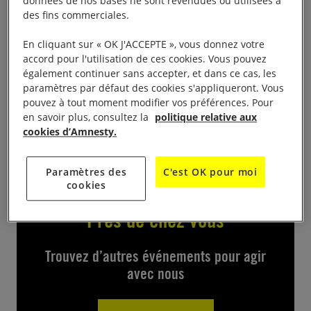
10 novembre de 9 h à 18 h et le dimanche 11
données de nos bases ne sont revendues ou utilisées à
des fins commerciales.
novembre de 10 h à 17 h, Salle des fêtes des
Charreaux, 18 rue Fourier.
En cliquant sur « OK J'ACCEPTE », vous donnez votre
accord pour l'utilisation de ces cookies. Vous pouvez
Contact
également continuer sans accepter, et dans ce cas, les
paramètres par défaut des cookies s'appliqueront. Vous
pouvez à tout moment modifier vos préférences. Pour
en savoir plus, consultez la
politique relative aux
06 51 10 33 65 ou
amnesty.chalon@laposte.net
cookies d’Amnesty.
Paramètres des
C'est OK pour moi
cookies
Près de chez vous
Trouvez d’autres événements pour agir
avec nous