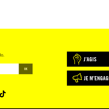
do.
J’AGIS
OK
JE M’ENGAG