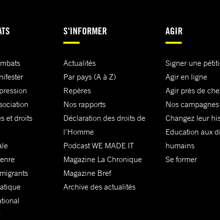
ATS
S'INFORMER
AGIR
ombats
Actualités
Signer une pétit
nifester
Par pays (A à Z)
Agir en ligne
xpression
Repères
Agir près de che
sociation
Nos rapports
Nos campagnes
s et droits
Déclaration des droits de
Changez leur his
l'Homme
Education aux dr
ale
Podcast WE MADE IT
humains
genre
Magazine La Chronique
Se former
 migrants
Magazine Bref
matique
Archive des actualités
ational
e