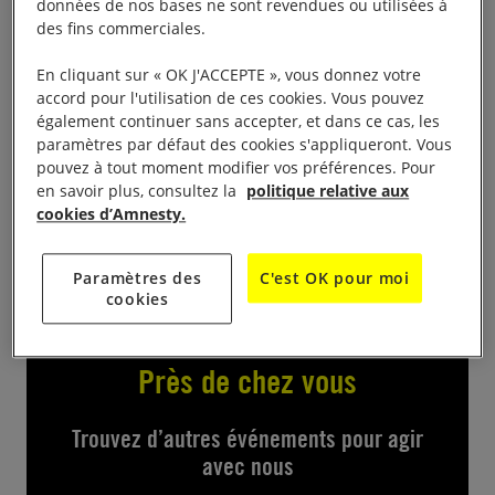
données de nos bases ne sont revendues ou utilisées à
qualité en vente pour grands et petits au profit
des fins commerciales.
d’Amnesty. Présentation des activités du groupe et
de pétitions. R.D.V. le 12 et 13 mars de 10 h à 18 h
En cliquant sur « OK J'ACCEPTE », vous donnez votre
accord pour l'utilisation de ces cookies. Vous pouvez
à l’ancienne Bibliothèque (espace Pestourie). bus,
également continuer sans accepter, et dans ce cas, les
tram T2: arrêt « Hôtel de ville ».
paramètres par défaut des cookies s'appliqueront. Vous
pouvez à tout moment modifier vos préférences. Pour
Pour tout contact et information : 04 26 00 00 88 ou
en savoir plus, consultez la
politique relative aux
cookies d’Amnesty.
04 72 32 08 74 .
Paramètres des
C'est OK pour moi
cookies
Près de chez vous
Trouvez d’autres événements pour agir
avec nous