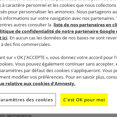
 à caractère personnel et les cookies que nous collecton
lisés pour personnaliser les annonces. Nous partageons au
s informations sur votre navigation avec nos partenaires.
ntres autres consulter la
liste de nos partenaires en cl
litique de confidentialité de notre partenaire Google
 ici
. En aucun cas les données de nos bases ne sont rev
s à des fins commerciales.
ant sur « OK J'ACCEPTE », vous donnez votre accord pour l'u
cookies. Vous pouvez également continuer sans accepter, 
 paramètres par défaut des cookies s'appliqueront. Vous 
ent modifier vos préférences. Pour en savoir plus, consu
que relative aux cookies d’Amnesty.
Paramètres des cookies
C'est OK pour moi
19 h, au Patronage Laïque du Pilier Rouge, 2 rue Fleurus 29
ation,permanence.