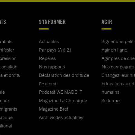
ATS
S'INFORMER
AGIR
ombats
Actualités
Signer une pétit
nifester
Par pays (A à Z)
Agir en ligne
xpression
Repères
Agir près de che
sociation
Nos rapports
Nos campagnes
s et droits
Déclaration des droits de
Changez leur his
l'Homme
Education aux dr
ale
Podcast WE MADE IT
humains
genre
Magazine La Chronique
Se former
 migrants
Magazine Bref
matique
Archive des actualités
ational
e