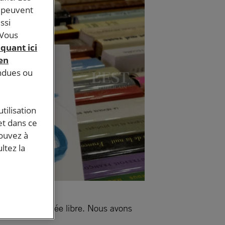
s peuvent
ssi
 Vous
iquant ici
 en
endues ou
tilisation
et dans ce
pouvez à
ltez la
200 Brest. Entrée libre. Nous avons