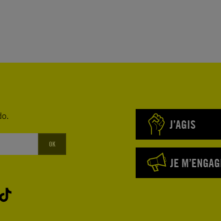
do.
J’AGIS
OK
JE M’ENGAG