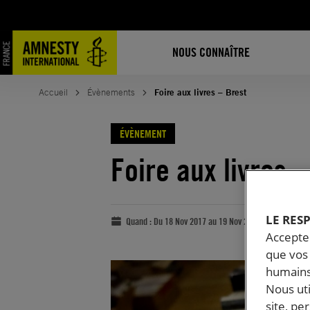
NOUS CONNAÎTRE
Accueil
Évènements
Foire aux livres – Brest
ÉVÈNEMENT
Foire aux livres 
LE RES
Quand :
Du 18 Nov 2017 au 19 Nov 2017
Accepter
que vos 
humains
Nous ut
site, pe