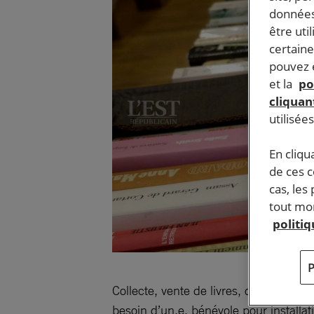
données
être uti
certaine
pouvez e
et la
po
cliquant
utilisée
En cliqu
de ces 
cas, les
tout mom
politi
Collecte, vente de livres, de 10 h à 
besoin d’un.e. bénévole pour install