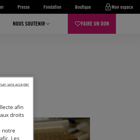
er
Presse
Fondation
Boutique
Mon espace
NOUS SOUTENIR
FAIRE UN DON
nuer sans accepter
llecte afin
 aux droits
e notre
afic. Les