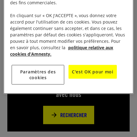
Vente de livres d’occasion au profit d’Amnesty
des fins commerciales.
International, amedi 23 mars de 10h00 à 19h00 /
En cliquant sur « OK J'ACCEPTE », vous donnez votre
dimanche 24 mars de 10h00 à 17h00 au Kursaal -
accord pour l'utilisation de ces cookies. Vous pouvez
salle Proudhon, place Granvelle
également continuer sans accepter, et dans ce cas, les
paramètres par défaut des cookies s'appliqueront. Vous
pouvez à tout moment modifier vos préférences. Pour
en savoir plus, consultez la
politique relative aux
cookies d’Amnesty.
Près de chez vous
Paramètres des
C'est OK pour moi
cookies
Trouvez d’autres événements pour agir
avec nous
RECHERCHER