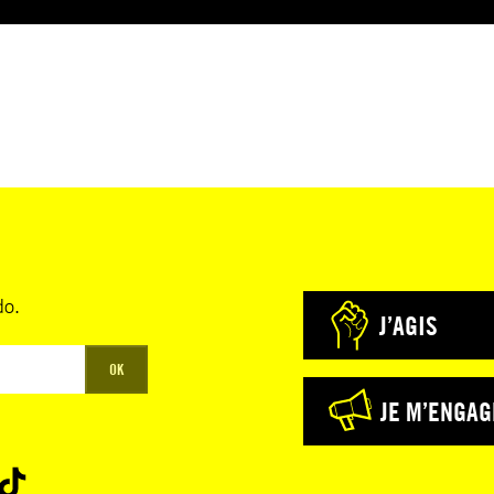
do.
J’AGIS
OK
JE M’ENGAG