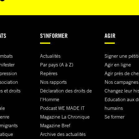
ATS
S'INFORMER
AGIR
ombats
Actualités
Signer une pétit
nifester
Par pays (A à Z)
Agir en ligne
xpression
Repères
Agir près de che
sociation
Nos rapports
Nos campagnes
s et droits
Déclaration des droits de
Changez leur his
l'Homme
Education aux dr
ale
Podcast WE MADE IT
humains
genre
Magazine La Chronique
Se former
 migrants
Magazine Bref
matique
Archive des actualités