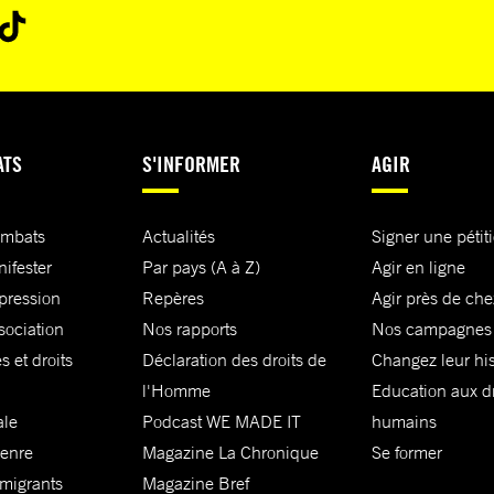
ATS
S'INFORMER
AGIR
ombats
Actualités
Signer une pétit
nifester
Par pays (A à Z)
Agir en ligne
xpression
Repères
Agir près de che
sociation
Nos rapports
Nos campagnes
s et droits
Déclaration des droits de
Changez leur his
l'Homme
Education aux dr
ale
Podcast WE MADE IT
humains
genre
Magazine La Chronique
Se former
 migrants
Magazine Bref