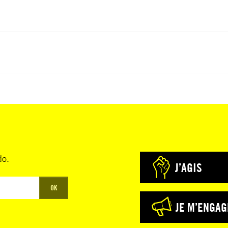
do.
J’AGIS
OK
JE M’ENGAG