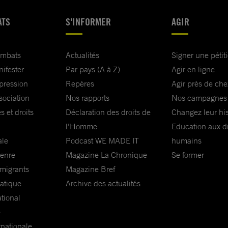
ATS
S'INFORMER
AGIR
ombats
Actualités
Signer une pétit
nifester
Par pays (A à Z)
Agir en ligne
xpression
Repères
Agir près de che
sociation
Nos rapports
Nos campagnes
s et droits
Déclaration des droits de
Changez leur his
l'Homme
Education aux dr
ale
Podcast WE MADE IT
humains
genre
Magazine La Chronique
Se former
 migrants
Magazine Bref
matique
Archive des actualités
ational
e
rnationale