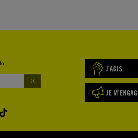
do.
J’AGIS
OK
JE M’ENGAG