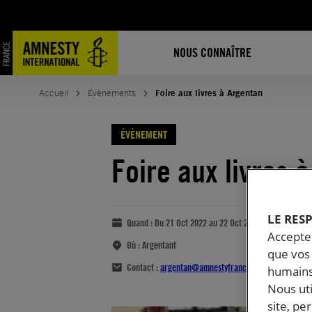
NOUS CONNAÎTRE
Accueil
Évènements
Foire aux livres à Argentan
ÉVÈNEMENT
Foire aux livres 
LE RES
Quand :
Du 21 Oct 2022 au 22 Oct 2022
Accepter
Où :
Argentant
que vos 
Contact :
argentan@amnestyfrance.fr
humains
Nous ut
site, pe