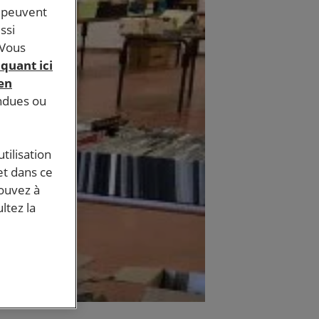
s peuvent
ssi
 Vous
iquant ici
 en
endues ou
tilisation
et dans ce
pouvez à
ltez la