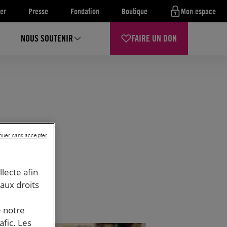
er
Presse
Fondation
Boutique
Mon espace
NOUS SOUTENIR
FAIRE UN DON
nuer sans accepter
llecte afin
 aux droits
e notre
afic. Les