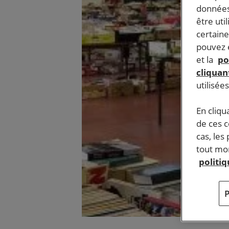
données
être uti
certaine
pouvez e
et la
po
cliquant
utilisée
En cliqu
de ces 
cas, les
tout mom
politi