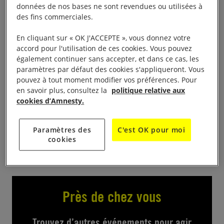
données de nos bases ne sont revendues ou utilisées à
Trois jours pour choisir vos livres de l’été, mardi de
des fins commerciales.
10 h à 23 h 30, mercredi de 10 h à 19 h 30, jeudi
En cliquant sur « OK J'ACCEPTE », vous donnez votre
de 09 h à 14 h, salle Marcel Pagnol, rue Pélico.
accord pour l'utilisation de ces cookies. Vous pouvez
également continuer sans accepter, et dans ce cas, les
Contact
paramètres par défaut des cookies s'appliqueront. Vous
pouvez à tout moment modifier vos préférences. Pour
en savoir plus, consultez la
politique relative aux
Rath.jose@wanadoo.fr
cookies d’Amnesty.
ou 04 66 56 62 30
Paramètres des
C'est OK pour moi
cookies
Près de chez vous
Trouvez d’autres événements pour agir