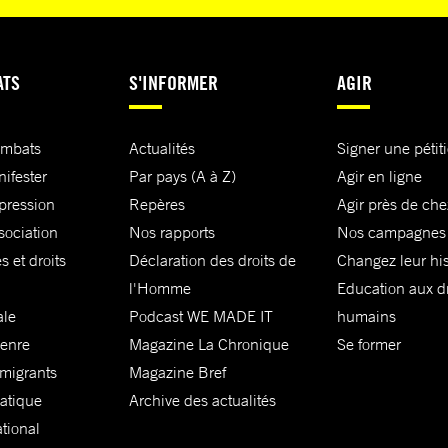
ATS
S'INFORMER
AGIR
ombats
Actualités
Signer une pétit
nifester
Par pays (A à Z)
Agir en ligne
xpression
Repères
Agir près de che
sociation
Nos rapports
Nos campagnes
s et droits
Déclaration des droits de
Changez leur his
l'Homme
Education aux dr
ale
Podcast WE MADE IT
humains
genre
Magazine La Chronique
Se former
 migrants
Magazine Bref
matique
Archive des actualités
ational