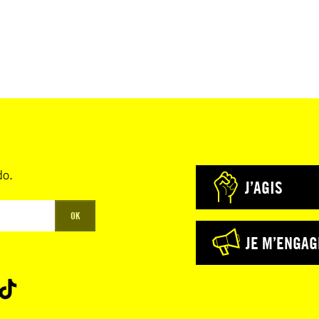
do.
J’AGIS
OK
JE M’ENGAG