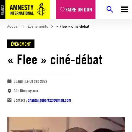
FAIRE UN DON
Accueil
Évènements
« Flee » ciné-débat
ÉVÈNEMENT
« Flee » ciné-débat
Quand :
Le 09 Sep 2022
Où :
Rieupeyroux
Contact :
chantal.aubert22@gmail.com