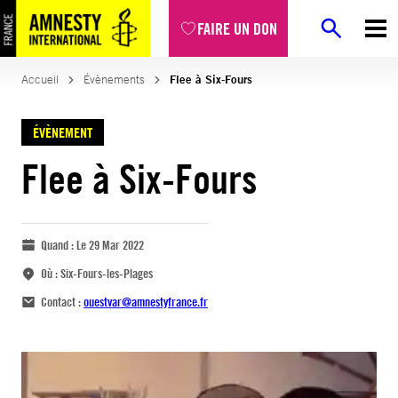
FAIRE UN DON
Accueil
Évènements
Flee à Six-Fours
ÉVÈNEMENT
Flee à Six-Fours
Quand :
Le 29 Mar 2022
Où :
Six-Fours-les-Plages
Contact :
ouestvar@amnestyfrance.fr