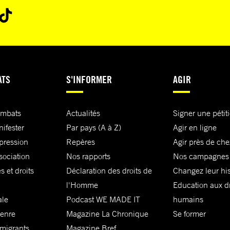
ATS
S'INFORMER
AGIR
ombats
Actualités
Signer une pétit
nifester
Par pays (A à Z)
Agir en ligne
xpression
Repères
Agir près de che
sociation
Nos rapports
Nos campagnes
s et droits
Déclaration des droits de
Changez leur his
l'Homme
Education aux dr
ale
Podcast WE MADE IT
humains
genre
Magazine La Chronique
Se former
 migrants
Magazine Bref