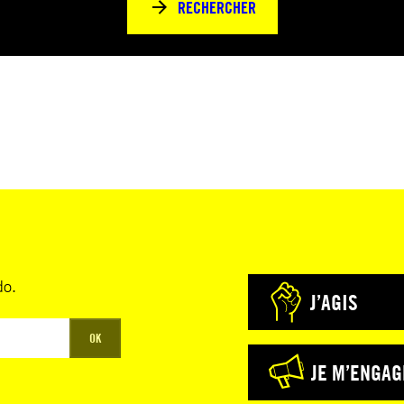
RECHERCHER
do.
J’AGIS
OK
JE M’ENGAG