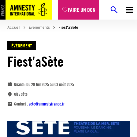
FAIRE UN DON
Accueil
Évènements
Fiest’aSète
ÉVÈNEMENT
Fiest’aSète
Quand :
Du 29 Juil 2025 au 03 Août 2025
Où :
Sète
Contact :
sete@amnestyfrance.fr