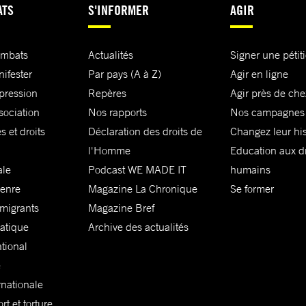
ATS
S'INFORMER
AGIR
ombats
Actualités
Signer une pétit
nifester
Par pays (A à Z)
Agir en ligne
xpression
Repères
Agir près de che
sociation
Nos rapports
Nos campagnes
s et droits
Déclaration des droits de
Changez leur his
l'Homme
Education aux dr
ale
Podcast WE MADE IT
humains
genre
Magazine La Chronique
Se former
 migrants
Magazine Bref
matique
Archive des actualités
ational
e
rnationale
t et torture