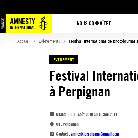
NOUS CONNAÎTRE
Accueil
Évènements
Festival International de photojournal
ÉVÈNEMENT
Festival Internat
à Perpignan
Quand :
Du 31 Août 2018 au 15 Sep 2018
Où :
Perpignan
Contact :
amnesty.perpignan@gmail.com