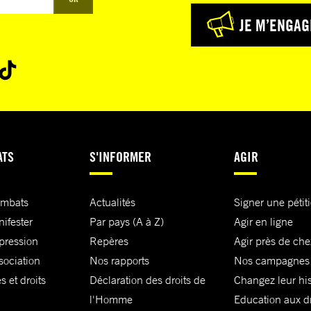
JE M’ENGAG
ATS
S'INFORMER
AGIR
ombats
Actualités
Signer une pétit
nifester
Par pays (A à Z)
Agir en ligne
xpression
Repères
Agir près de che
sociation
Nos rapports
Nos campagnes
s et droits
Déclaration des droits de
Changez leur his
l'Homme
Education aux dr