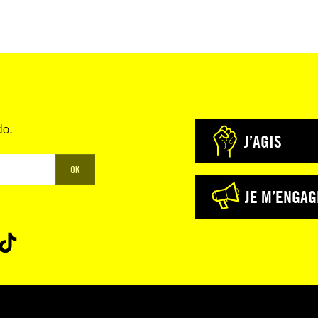
do.
J’AGIS
OK
JE M’ENGAG