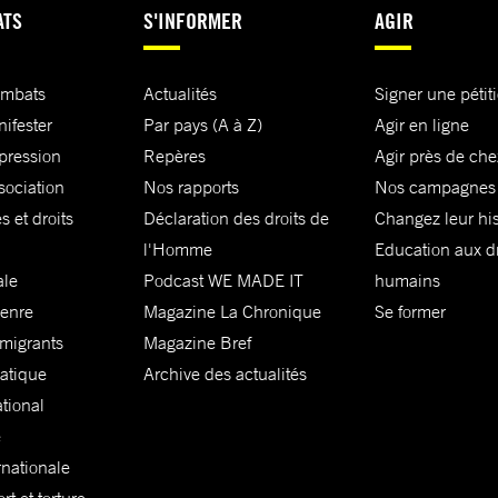
ATS
S'INFORMER
AGIR
ombats
Actualités
Signer une pétit
nifester
Par pays (A à Z)
Agir en ligne
xpression
Repères
Agir près de che
sociation
Nos rapports
Nos campagnes
s et droits
Déclaration des droits de
Changez leur his
l'Homme
Education aux dr
ale
Podcast WE MADE IT
humains
genre
Magazine La Chronique
Se former
 migrants
Magazine Bref
matique
Archive des actualités
ational
e
rnationale