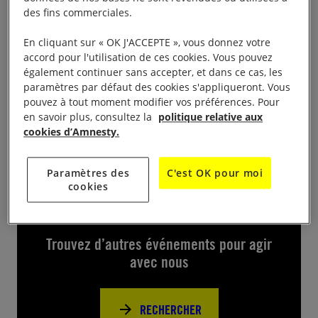
des fins commerciales.
Festival Murmure du son 2024 Stand d’information
En cliquant sur « OK J'ACCEPTE », vous donnez votre
de 17h-21h30, place Isabelle d’Orléans, à Eu
accord pour l'utilisation de ces cookies. Vous pouvez
festival de Rock Murmure du son : stand et
également continuer sans accepter, et dans ce cas, les
animations Pour en savoir plus ;
paramètres par défaut des cookies s'appliqueront. Vous
pouvez à tout moment modifier vos préférences. Pour
https://www.murmureduson.org/
en savoir plus, consultez la
politique relative aux
cookies d’Amnesty.
Paramètres des
C'est OK pour moi
cookies
Près de chez vous
Trouvez d’autres événements pour agir
avec nous
RECHERCHER