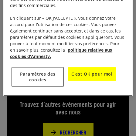
des fins commerciales.
Festival Murmure du son 2024 Stand d’information
En cliquant sur « OK J'ACCEPTE », vous donnez votre
de 17h-21h30, place Isabelle d’Orléans, à Eu
accord pour l'utilisation de ces cookies. Vous pouvez
festival de Rock Murmure du son : stand et
également continuer sans accepter, et dans ce cas, les
animations Pour en savoir plus ;
paramètres par défaut des cookies s'appliqueront. Vous
pouvez à tout moment modifier vos préférences. Pour
https://www.murmureduson.org/
en savoir plus, consultez la
politique relative aux
cookies d’Amnesty.
Paramètres des
C'est OK pour moi
cookies
Près de chez vous
Trouvez d’autres événements pour agir
avec nous
RECHERCHER