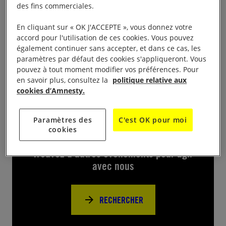
Tenue d’un stand dans l’espace solidaire du festival.
des fins commerciales.
En cliquant sur « OK J'ACCEPTE », vous donnez votre
réservation, tout public, gratuité, etc.
Infos pratiques :
accord pour l'utilisation de ces cookies. Vous pouvez
également continuer sans accepter, et dans ce cas, les
Gratuit, tout public
paramètres par défaut des cookies s'appliqueront. Vous
pouvez à tout moment modifier vos préférences. Pour
en savoir plus, consultez la
politique relative aux
cookies d’Amnesty.
Paramètres des
C'est OK pour moi
Près de chez vous
cookies
Trouvez d’autres événements pour agir
avec nous
RECHERCHER