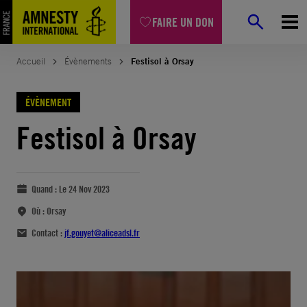
FAIRE UN DON
Accueil
Évènements
Festisol à Orsay
ÉVÈNEMENT
Festisol à Orsay
Quand :
Le 24 Nov 2023
Où :
Orsay
Contact :
jf.gouyet@aliceadsl.fr