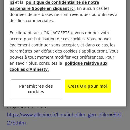
ici
et la
politique de confidentialité de notre
Tati, ORSAY
partenaire Google en cliquant ici
. En aucun cas les
données de nos bases ne sont revendues ou utilisées à
Amnesty International : • Ciné-débat sur l’Iran «
des fins commerciales.
Sept hivers à Téhéran
» + infos :
En cliquant sur « OK J'ACCEPTE », vous donnez votre
https://www.allocine.fr/film/fichefilm_gen_cfilm=279
accord pour l'utilisation de ces cookies. Vous pouvez
602.html
également continuer sans accepter, et dans ce cas, les
paramètres par défaut des cookies s'appliqueront. Vous
pouvez à tout moment modifier vos préférences. Pour
(thèmes : peine de mort, politique, justice, droits
en savoir plus, consultez la
politique relative aux
des femmes, violences faites aux femmes) •
cookies d’Amnesty.
Expositions • Film jeune public «
Dounia et la
princesse d’Alèp
» – à partir de 6 ans
Paramètres des
C'est OK pour moi
cookies
(thèmes : alimentation, culture syrienne, guerre,
migration) + infos :
https://www.allocine.fr/film/fichefilm_gen_cfilm=300
279.htm