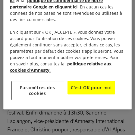
ici
et la
politique de confidentialité de notre
partenaire Google en cliquant ici
. En aucun cas les
Amnesty International
10h00 – 22h00 : Entrée libre.
données de nos bases ne sont revendues ou utilisées à
sera présente au festival du livre de Mouans-Sartoux
des fins commerciales.
dont le thème cette année est « dessine-moi la
En cliquant sur « OK J'ACCEPTE », vous donnez votre
paix ». Avec, à l’espace citoyen et pendant les 3
accord pour l'utilisation de ces cookies. Vous pouvez
jours : l’exposition d’une cinquantaine d’affiches
également continuer sans accepter, et dans ce cas, les
paramètres par défaut des cookies s'appliqueront. Vous
réalisées pour Amnesty International par des artistes
pouvez à tout moment modifier vos préférences. Pour
mondialement connus (Bilal, Folon, Franquin,
en savoir plus, consultez la
politique relative aux
Kristian, Miro, Picasso, Tardy,Topor…) intitulée
cookies d’Amnesty.
« l’affiche est un cri ». Un stand d’information, de
signature de pétitions et de soutien à des personnes
Paramètres des
C'est OK pour moi
cookies
dont les droits fondamentaux sont bafoués. Et pour
les enfants, un atelier dessin sur le thème du
festival. Enfin dimanche à 13h30, Sandrine
Esclangon, vice-présidente d’Amnesty International
France et Christine poupon, responsable d’AI Alpes-