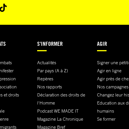
ATS
S'INFORMER
AGIR
ombats
Actualités
Signer une pétit
nifester
Par pays (A à Z)
Agir en ligne
xpression
Repères
Agir près de che
sociation
Nos rapports
Nos campagnes
s et droits
Déclaration des droits de
Changez leur his
l'Homme
Education aux dr
ale
Podcast WE MADE IT
humains
genre
Magazine La Chronique
Se former
 migrants
Magazine Bref