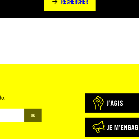
RECHERCHER
do.
J’AGIS
OK
JE M’ENGAG