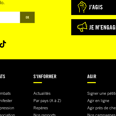
do.
J’AGIS
OK
JE M’ENGAG
ATS
S'INFORMER
AGIR
ombats
Actualités
Signer une pétit
nifester
Par pays (A à Z)
Agir en ligne
xpression
Repères
Agir près de che
sociation
Nos rapports
Nos campagnes