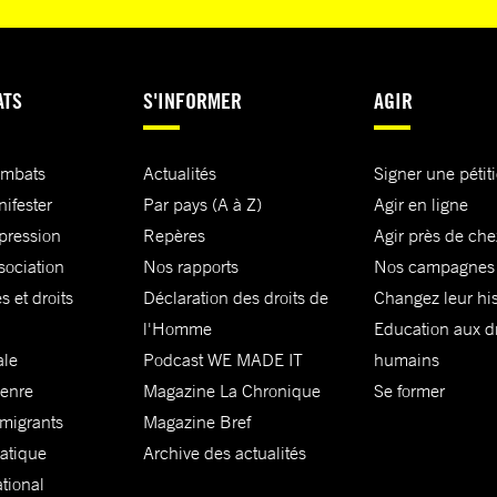
ATS
S'INFORMER
AGIR
ombats
Actualités
Signer une pétit
nifester
Par pays (A à Z)
Agir en ligne
xpression
Repères
Agir près de che
sociation
Nos rapports
Nos campagnes
s et droits
Déclaration des droits de
Changez leur his
l'Homme
Education aux dr
ale
Podcast WE MADE IT
humains
genre
Magazine La Chronique
Se former
 migrants
Magazine Bref
matique
Archive des actualités
ational