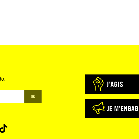
do.
J’AGIS
OK
JE M’ENGAG