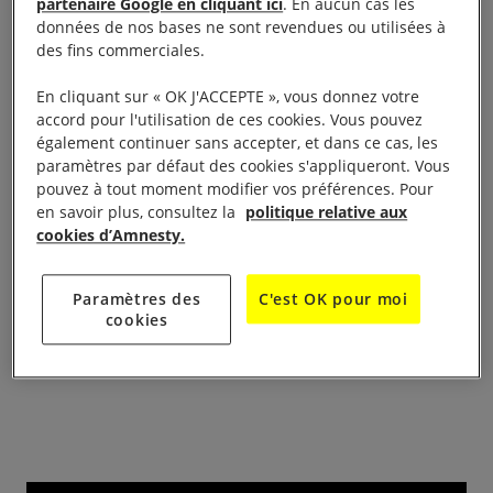
partenaire Google en cliquant ici
. En aucun cas les
données de nos bases ne sont revendues ou utilisées à
des fins commerciales.
Comme ces dernières années, les groupes
En cliquant sur « OK J'ACCEPTE », vous donnez votre
accord pour l'utilisation de ces cookies. Vous pouvez
d’Amnesty International de Drôme Ardèche seront
également continuer sans accepter, et dans ce cas, les
présents sur le marché du livre du
Festival de la
paramètres par défaut des cookies s'appliqueront. Vous
correspondance
à Grignan (Drôme) du 3 au 6 juillet
pouvez à tout moment modifier vos préférences. Pour
en savoir plus, consultez la
politique relative aux
2019 de 10h à 21h. Les militantes et militants
cookies d’Amnesty.
seront là pour sensibiliser les festivaliers à la
défense des droits humains, en faisant signer des
Paramètres des
C'est OK pour moi
pétitions et écrire des lettres en faveur des
cookies
personnes en danger dans leur pays pour leurs
activités en faveur de la défense des droits humains.