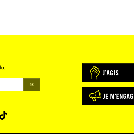
do.
J’AGIS
OK
JE M’ENGAG