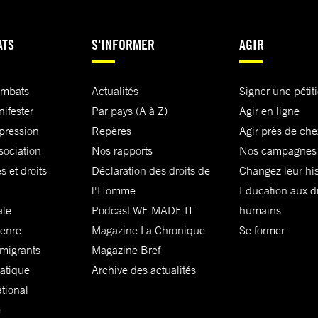
ATS
S'INFORMER
AGIR
ombats
Actualités
Signer une pétit
nifester
Par pays (A à Z)
Agir en ligne
xpression
Repères
Agir près de che
sociation
Nos rapports
Nos campagnes
s et droits
Déclaration des droits de
Changez leur his
l'Homme
Education aux dr
ale
Podcast WE MADE IT
humains
genre
Magazine La Chronique
Se former
 migrants
Magazine Bref
matique
Archive des actualités
ational
e