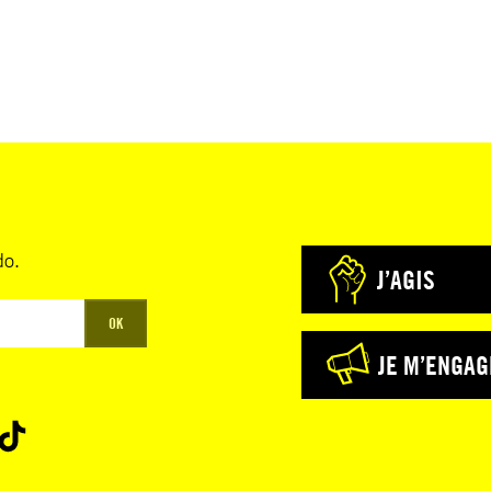
do.
J’AGIS
OK
JE M’ENGAG