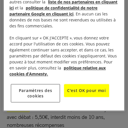
Festival « Au cinéma pour les droits humains » du
autres consulter la
liste de nos partenaires en cliquant
12 mars au 12 avril. « Taner et les 10 d’Istambul »
ici
et la
politique de confidentialité de notre
partenaire Google en cliquant ici
. En aucun cas les
au Six n’étoiles, 48,rue de la République. De 19 h à
données de nos bases ne sont revendues ou utilisées à
20 h présentation du festival, projection de courts
des fins commerciales.
métrages, pot de l’amitié, séance gratuite,
En cliquant sur « OK J'ACCEPTE », vous donnez votre
réservation auprès du cinéma.
accord pour l'utilisation de ces cookies. Vous pouvez
également continuer sans accepter, et dans ce cas, les
à 20 h 30 projection du film
Les
Le 15 mars
paramètres par défaut des cookies s'appliqueront. Vous
pouvez à tout moment modifier vos préférences. Pour
conquérants
, tarif : 5,50 €
en savoir plus, consultez la
politique relative aux
cookies d’Amnesty.
rs de 20 h 30 à 22 h, projection du film
Le 22 ma
documentaire
Latifa, au cœur du combat
débat,
Paramètres des
C'est OK pour moi
présence du réalisateur Cyril Brody. Taridf : 5,50 €.
cookies
de 20 h 30 à 22 h, film
L’oeil du cyclone
Le 29 mars
avec débat : 5,50€, interdit moins de 10 ans,
nombreuses récompenses