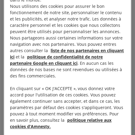
Nous utilisons des cookies pour assurer le bon
fonctionnement de notre site, personnaliser le contenu
Présentation
et les publicités, et analyser notre trafic. Les données à
caractère personnel et les cookies que nous collectons
peuvent être utilisés pour personnaliser les annonces.
La 10e édition du Festival Cinéma et Droits
Nous partageons aussi certaines informations sur votre
Humains, organisé par Amnesty International
navigation avec nos partenaires. Vous pouvez entres
autres consulter la
liste de nos partenaires en cliquant
France, aura lieu du
, au
8 au 10 novembre prochain
ici
et la
politique de confidentialité de notre
Reflet Médicis (Paris 5e). Natacha Régnier,
partenaire Google en cliquant ici
. En aucun cas les
comédienne et proche d’Amnesty International, est
données de nos bases ne sont revendues ou utilisées à
des fins commerciales.
la marraine de cette édition.
En cliquant sur « OK J'ACCEPTE », vous donnez votre
Ce festival est un rendez-vous qui réunit cinéphiles
accord pour l'utilisation de ces cookies. Vous pouvez
également continuer sans accepter, et dans ce cas, les
et militants. Avant-premières et rencontres
paramètres par défaut des cookies s'appliqueront. Vous
ponctueront le festival, dont la vocation est de
pouvez à tout moment modifier vos préférences. Pour
proposer un regard engagé sur la situation des
en savoir plus, consultez la
politique relative aux
cookies d’Amnesty.
droits humains dans le monde.