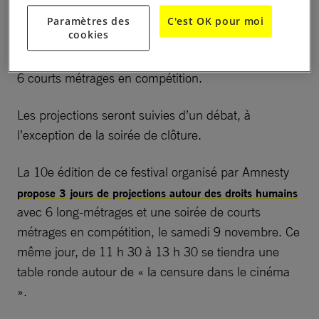
Pour la première fois, le festival se déroulera sur un
Paramètres des
C'est OK pour moi
cookies
weekend entier, du vendredi 8 au dimanche 10
novembre, avec 6 longs métrages et une soirée avec
6 courts métrages en compétition.
Les projections seront suivies d’un débat, à
l’exception de la soirée de clôture.
La 10e édition de ce festival organisé par Amnesty
propose 3 jours de projections autour des droits humains
avec 6 long-métrages et une soirée de courts
métrages en compétition, le samedi 9 novembre. Ce
même jour, de 11 h 30 à 13 h 30 se tiendra une
table ronde autour de « la censure dans le cinéma
».