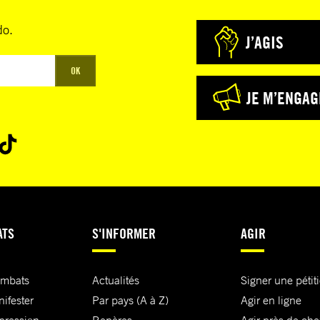
do.
J’AGIS
OK
JE M’ENGAG
ATS
S'INFORMER
AGIR
ombats
Actualités
Signer une pétit
nifester
Par pays (A à Z)
Agir en ligne