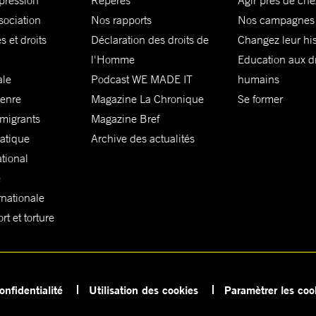
xpression
Repères
Agir près de che
sociation
Nos rapports
Nos campagnes
s et droits
Déclaration des droits de
Changez leur his
l'Homme
Education aux dr
ale
Podcast WE MADE IT
humains
genre
Magazine La Chronique
Se former
 migrants
Magazine Bref
matique
Archive des actualités
ational
e
rnationale
t et torture
onfidentialité
Utilisation des cookies
Paramètrer les coo