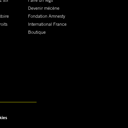
z soi
Faire un legs
Devenir mécène
toire
Fondation Amnesty
oits
International France
Boutique
kies