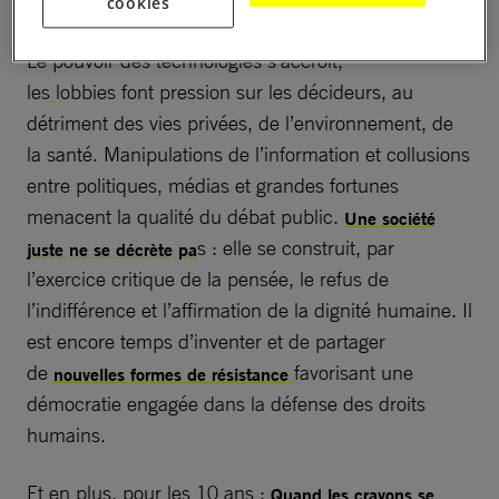
cookies
service d’intérêts politiques ou économiques.
Le pouvoir des technologies s’accroît,
les
lobbies font pression sur les décideurs, au
détriment des vies privées, de l’environnement, de
la santé. Manipulations de l’information et collusions
entre politiques, médias et grandes fortunes
menacent la qualité du débat public.
Une société
s : elle se construit, par
juste ne se décrète pa
l’exercice critique de la pensée, le refus de
l’indifférence et l’affirmation de la dignité humaine. Il
est encore temps d’inventer et de partager
de
favorisant une
nouvelles formes de résistance
démocratie engagée dans la défense des droits
humains.
Et en plus, pour les 10 ans :
Quand les crayons se