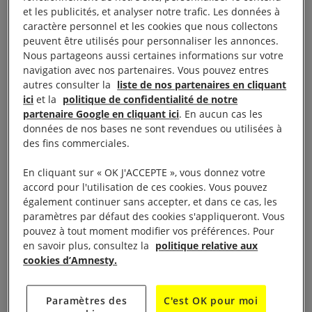
défendre les droits humains ? – 10ᵉ édition
et les publicités, et analyser notre trafic. Les données à
caractère personnel et les cookies que nous collectons
peuvent être utilisés pour personnaliser les annonces.
Ciné TNB, Arvor, Le Sévigné
Nous partageons aussi certaines informations sur votre
navigation avec nos partenaires. Vous pouvez entres
Cinq projections suivies de débats en présence
autres consulter la
liste de nos partenaires en cliquant
ici
et la
politique de confidentialité de notre
d’intervenant.es qui invitent à s’interroger sur les
partenaire Google en cliquant ici
. En aucun cas les
institutions, mais aussi sur notre rapport collectif à la
données de nos bases ne sont revendues ou utilisées à
justice, à l’égalité, à la solidarité.
des fins commerciales.
En cliquant sur « OK J'ACCEPTE », vous donnez votre
Loin d’être pessimiste, le festival veut au contraire
accord pour l'utilisation de ces cookies. Vous pouvez
réveiller les consciences et susciter l’échange.
également continuer sans accepter, et dans ce cas, les
paramètres par défaut des cookies s'appliqueront. Vous
pouvez à tout moment modifier vos préférences. Pour
Au nom de la lutte contre le terrorisme ou de la
en savoir plus, consultez la
politique relative aux
sécurité, des lois d’exception deviennent la norme et
cookies d’Amnesty.
font reculer les libertés publiques. Les discours et
actes racistes se multiplient, les discriminations
Paramètres des
C'est OK pour moi
s’enracinent, les peurs sont instrumentalisées au