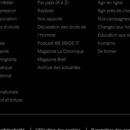
nifester
Par pays (A à Z)
Agir en ligne
xpression
Repères
Agir près de che
sociation
Nos rapports
Nos campagnes
s et droits
Déclaration des droits de
Changez leur his
l'Homme
Education aux dr
ale
Podcast WE MADE IT
humains
genre
Magazine La Chronique
Se former
 migrants
Magazine Bref
matique
Archive des actualités
ational
e
rnationale
t et torture
nfidentialité
Utilisation des cookies
Paramètres des coo