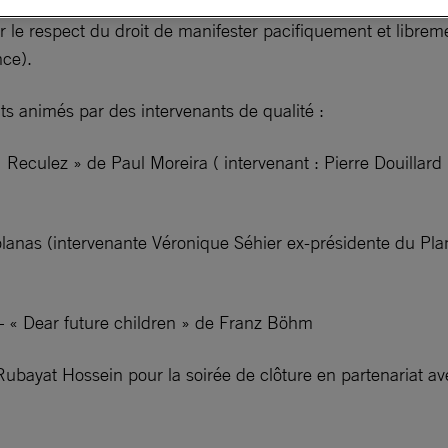
ur le respect du droit de manifester pacifiquement et librem
ce).
ats animés par des intervenants de qualité :
 Reculez » de Paul Moreira ( intervenant : Pierre Douillard
anas (intervenante Véronique Séhier ex-présidente du Plan
 – « Dear future children » de Franz Böhm
Rubayat Hossein pour la soirée de clôture en partenariat av