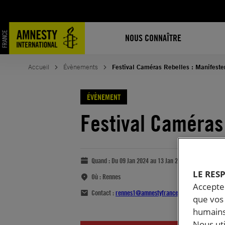
NOUS CONNAÎTRE
Accueil
Évènements
Festival Caméras Rebelles : Manifester
ÉVÈNEMENT
Festival Caméras 
Quand :
Du 09 Jan 2024 au 13 Jan 2024
LE RES
Où :
Rennes
Accepter
Contact :
rennes1@amnestyfrance.fr
que vos 
humains
Nous ut