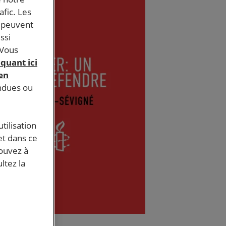
afic. Les
s peuvent
ssi
 Vous
iquant ici
 en
endues ou
tilisation
et dans ce
pouvez à
ltez la