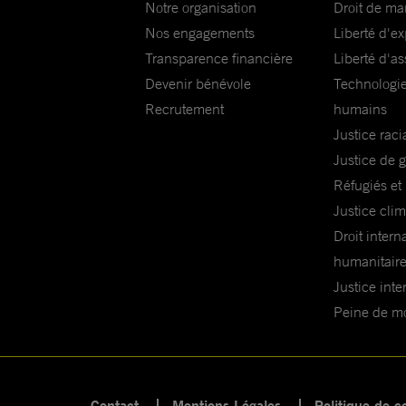
Notre organisation
Droit de ma
Nos engagements
Liberté d'e
Transparence financière
Liberté d'as
Devenir bénévole
Technologie
Recrutement
humains
Justice raci
Justice de 
Réfugiés et
Justice cli
Droit intern
humanitair
Justice inte
Peine de mor
Contact
Mentions Légales
Politique de co