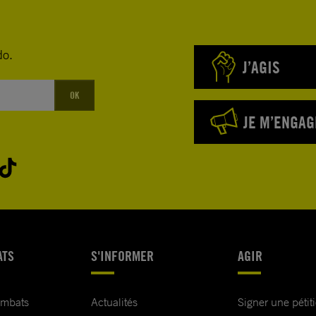
do.
J’AGIS
OK
JE M’ENGAG
ATS
S'INFORMER
AGIR
ombats
Actualités
Signer une pétit