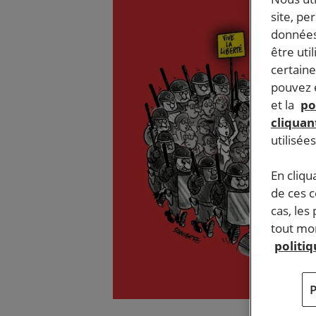
site, pe
données
être uti
certaine
pouvez e
et la
po
cliquant
utilisée
En cliqu
de ces 
cas, les
tout mom
politi