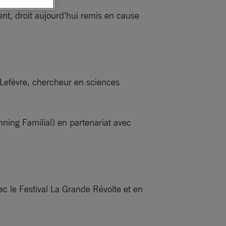
ent, droit aujourd’hui remis en cause
 Lefèvre, chercheur en sciences
ning Familial) en partenariat avec
ec le Festival La Grande Révolte et en