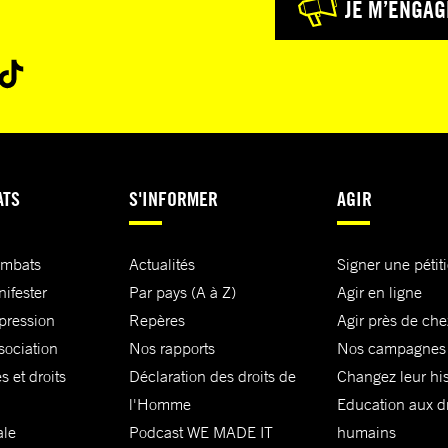
JE M’ENGAG
ATS
S'INFORMER
AGIR
ombats
Actualités
Signer une pétit
nifester
Par pays (A à Z)
Agir en ligne
xpression
Repères
Agir près de che
sociation
Nos rapports
Nos campagnes
s et droits
Déclaration des droits de
Changez leur his
l'Homme
Education aux dr
ale
Podcast WE MADE IT
humains