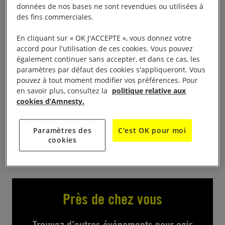
données de nos bases ne sont revendues ou utilisées à
des fins commerciales.
Amnesty International tiendra un stand dans le
cadre de la campagne « Manifestez-vous »,
En cliquant sur « OK J'ACCEPTE », vous donnez votre
pétitions, goodies, infos, au Festival Beauregard
accord pour l'utilisation de ces cookies. Vous pouvez
également continuer sans accepter, et dans ce cas, les
paramètres par défaut des cookies s'appliqueront. Vous
568 Ancienne Route de Ouistreham, 14200
pouvez à tout moment modifier vos préférences. Pour
Hérouville-Saint-Clair
en savoir plus, consultez la
politique relative aux
cookies d’Amnesty.
https://festivalbeauregard.com/
https://www.instagram.com/festivalbeauregard/
Paramètres des
C'est OK pour moi
cookies
Près de chez vous