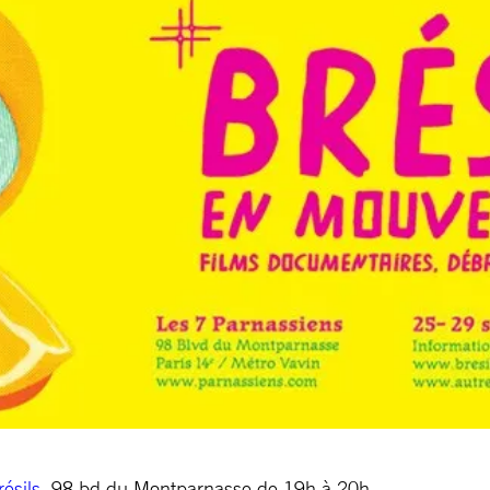
ésils
, 98 bd du Montparnasse de 19h à 20h.