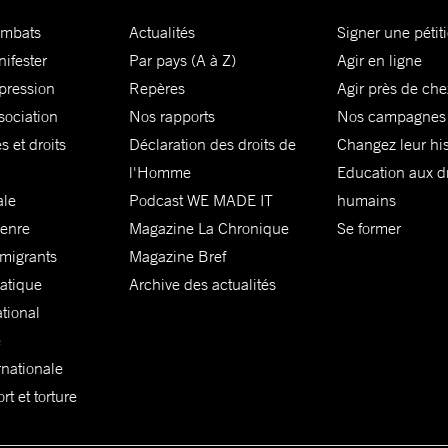
ombats
Actualités
Signer une pétit
nifester
Par pays (A à Z)
Agir en ligne
xpression
Repères
Agir près de che
sociation
Nos rapports
Nos campagnes
s et droits
Déclaration des droits de
Changez leur his
l'Homme
Education aux dr
ale
Podcast WE MADE IT
humains
genre
Magazine La Chronique
Se former
 migrants
Magazine Bref
matique
Archive des actualités
ational
e
rnationale
t et torture