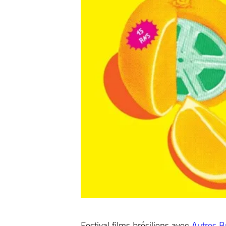
Festival films brésiliens avec
Autres Br