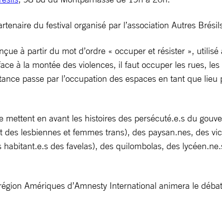
enaire du festival organisé par l’association Autres Brésil
çue à partir du mot d’ordre « occuper et résister », utilis
e à la montée des violences, il faut occuper les rues, les 
istance passe par l’occupation des espaces en tant que lieu
ée mettent en avant les histoires des persécuté.e.s du gouv
es lesbiennes et femmes trans), des paysan.nes, des victim
les habitant.e.s des favelas), des quilombolas, des lycéen.ne
 région Amériques d’Amnesty International animera le débat