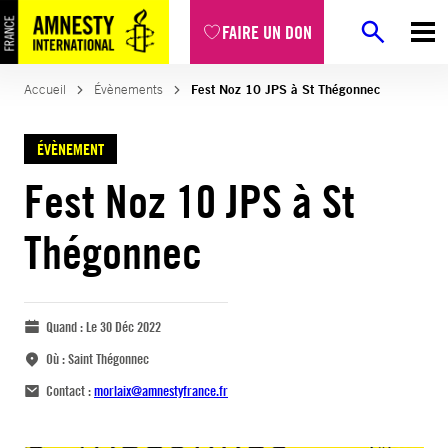
FAIRE UN DON
Accueil
Évènements
Fest Noz 10 JPS à St Thégonnec
ÉVÈNEMENT
Fest Noz 10 JPS à St
Thégonnec
Quand :
Le 30 Déc 2022
Où :
Saint Thégonnec
Contact :
morlaix@amnestyfrance.fr