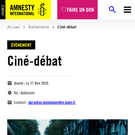
FAIRE UN DON
Accueil
Évènements
Ciné-débat
ÉVÈNEMENT
Ciné-débat
Quand :
Le 21 Nov 2020
Où :
Aubusson
Contact :
duranton.dominique@orange.fr