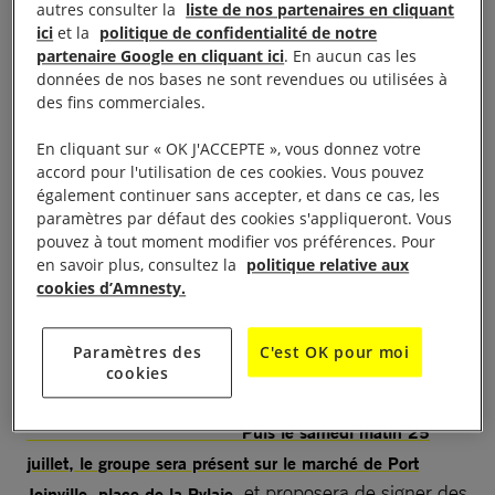
Amnesty International Nord Ouest Vendée est venu
autres consulter la
liste de nos partenaires en cliquant
épauler puis suppléer le groupe local Amnesty de
ici
et la
politique de confidentialité de notre
partenaire Google en cliquant ici
. En aucun cas les
l’île d’Yeu lors de ses ventes de livres d’occasion
données de nos bases ne sont revendues ou utilisées à
pendant la période estivale sur l’île.
des fins commerciales.
En cliquant sur « OK J'ACCEPTE », vous donnez votre
Cette année 2020 exceptionnellement, les
accord pour l'utilisation de ces cookies. Vous pouvez
circonstances sanitaires ne permettront pas au
également continuer sans accepter, et dans ce cas, les
groupe de perpétuer cette vente de livres.
Cependant
paramètres par défaut des cookies s'appliqueront. Vous
pouvez à tout moment modifier vos préférences. Pour
quelques membres seront présents le
vendredi 24 juillet
en savoir plus, consultez la
politique relative aux
à 21 h au Ciné Islais pour présenter un film suivi d’un
cookies d’Amnesty.
film de mars 2020
débat : « Femmes d’Argentine »,
sur la dépénalisation de l’avortement dans ce pays.
Paramètres des
C'est OK pour moi
cookies
Puis le samedi matin 25
juillet, le groupe sera présent sur le marché de Port
et proposera de signer des
Joinville, place de la Pylaie,