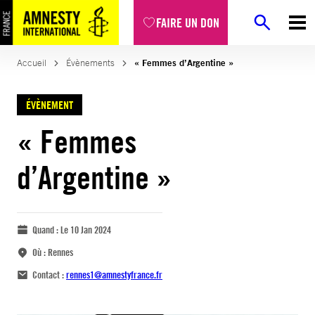
FAIRE UN DON
Accueil
Évènements
« Femmes d’Argentine »
ÉVÈNEMENT
« Femmes
d’Argentine »
Quand :
Le 10 Jan 2024
Où :
Rennes
Contact :
rennes1@amnestyfrance.fr