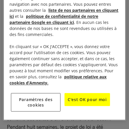
navigation avec nos partenaires. Vous pouvez entres
autres consulter la
liste de nos partenaires en cliquant
ici
et la
politique de confidentialité de notre
partenaire Google en cliquant ici
. En aucun cas les
données de nos bases ne sont revendues ou utilisées à
Projection débat :
des fins commerciales.
En cliquant sur « OK J'ACCEPTE », vous donnez votre
Femmes d’Argentine (Que Sea Ley) de Juan Solanas
accord pour l'utilisation de ces cookies. Vous pouvez
également continuer sans accepter, et dans ce cas, les
à 18h30 Université Sorbonne Nouvelle
paramètres par défaut des cookies s'appliqueront. Vous
pouvez à tout moment modifier vos préférences. Pour
en savoir plus, consultez la
politique relative aux
L’antenne jeunes d’Amnesty International France de
cookies d’Amnesty.
l’université Sorbonne Nouvelle vous propose une
projection gratuite de Femmes d’Argentine (Que Sea
Paramètres des
C'est OK pour moi
Ley) de Juan Solanas. Synopsis : En Argentine, où
cookies
l’IVG est interdite, une femme meurt chaque
semaine des suites d’un avortement clandestin.
Pendant huit semaines, le projet de loi a été